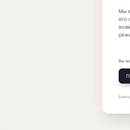
Мы в
его 
возм
реж
Вы м
П
Благо