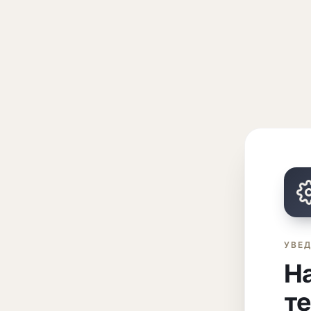
УВЕ
На
т