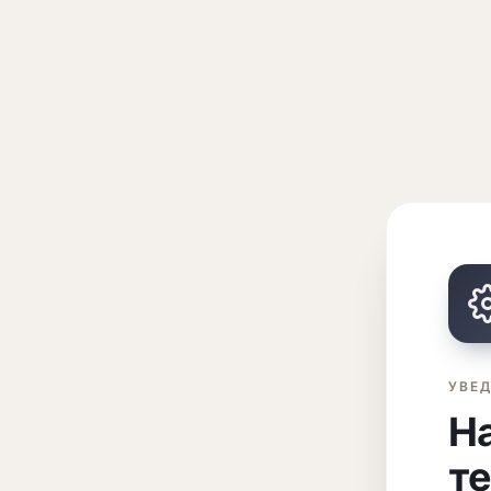
УВЕ
На
т