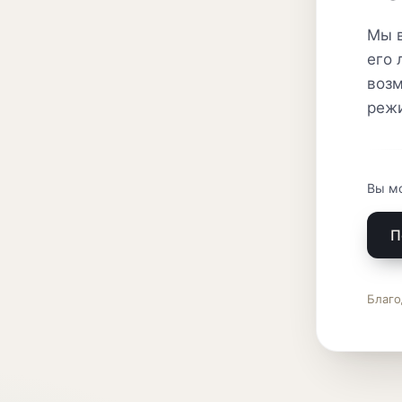
Мы в
его 
возм
реж
Вы м
П
Благо