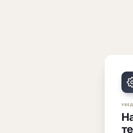
УВЕ
На
т