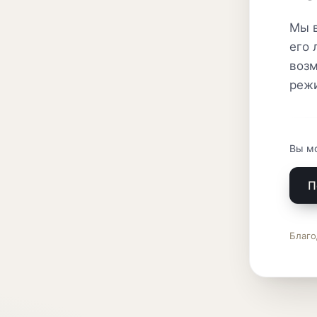
Мы в
его 
возм
реж
Вы м
П
Благо