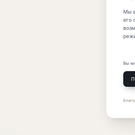
Мы в
его 
возм
реж
Вы м
П
Благо