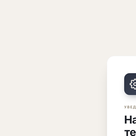
УВЕ
На
т